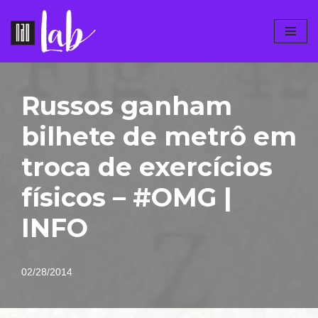
Pular
para
o
conteúdo
Russos ganham
bilhete de metrô em
troca de exercícios
físicos – #OMG |
INFO
02/28/2014