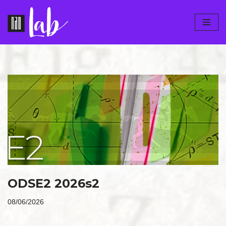
Pular
para
o
conteúdo
ODSE2 2026s2
08/06/2026