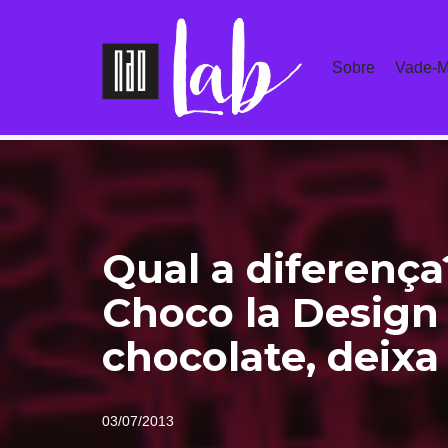
Pular
Sobre
Vade-M
para
o
conteúdo
Qual a diferença?
Choco la Design 
chocolate, deixa
03/07/2013