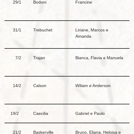
29/1
Bodoni
Francine
31/1
Trebuchet
Liriane, Marcos e
Amanda
7/2
Trajan
Bianca, Flavia e Manuela
14/2
Calson
Wiliam e Anderson
19/2
Caecilia
Gabriel e Paulo
21/2
Baskerville
Bruno, Eliana, Heloisa e