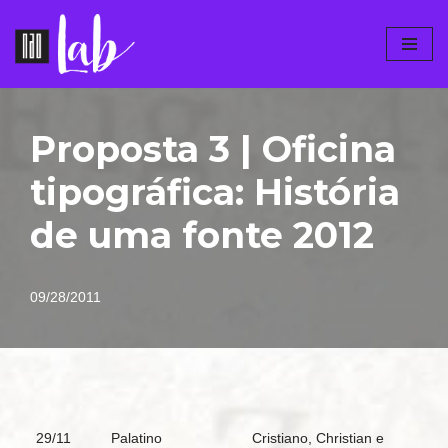
Pular
para
o
conteúdo
Proposta 3 | Oficina
tipográfica: História
de uma fonte 2012
09/28/2011
29/11
Palatino
Cristiano, Christian e