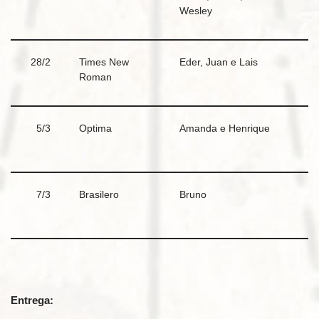
Wesley
28/2
Times New
Eder, Juan e Lais
Roman
5/3
Optima
Amanda e Henrique
7/3
Brasilero
Bruno
Entrega: