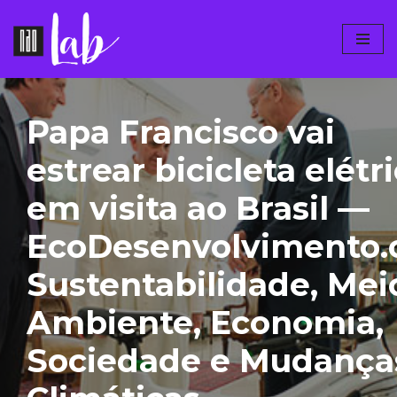
Pular
para
o
conteúdo
Papa Francisco vai
estrear bicicleta elétr
em visita ao Brasil —
EcoDesenvolvimento.
Sustentabilidade, Mei
Ambiente, Economia,
Sociedade e Mudança