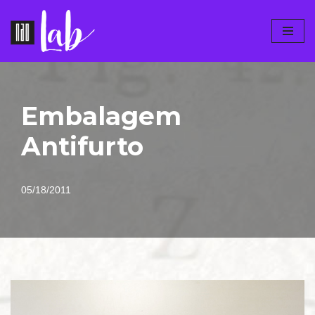
Pular
para
o
conteúdo
Embalagem
Antifurto
05/18/2011