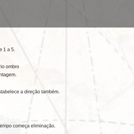
 1 a 5.
prio ombro
ontagem.
stabelece a direção também.
 tempo começa eliminação.