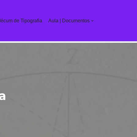
écum de Tipografia
Aula | Documentos
a