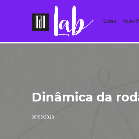
Pular
Sobre
Vade-M
para
o
conteúdo
Dinâmica da rod
08/03/2013