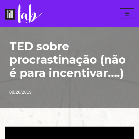
Pular
para
o
conteúdo
TED sobre
procrastinação (não
é para incentivar….)
08/26/2019