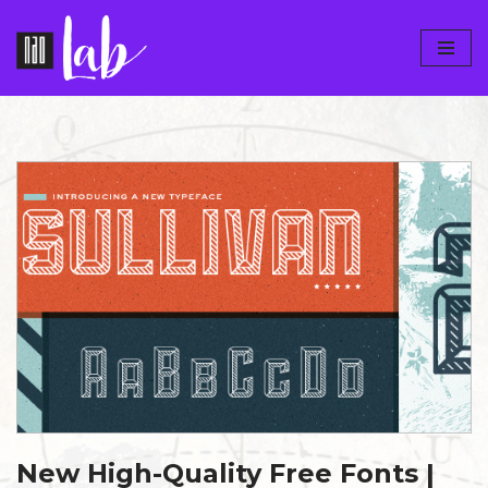
Pular
para
o
conteúdo
New High-Quality Free Fonts |