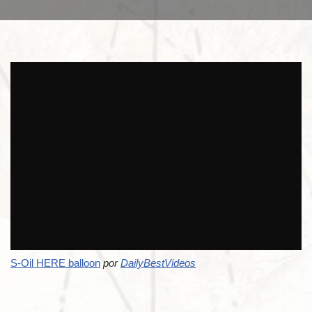
S-Oil HERE balloon
por
DailyBestVideos