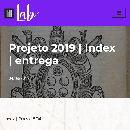
Pular
para
o
conteúdo
Projeto 2019 | Index
| entrega
04/09/2019
Index | Prazo 15/04