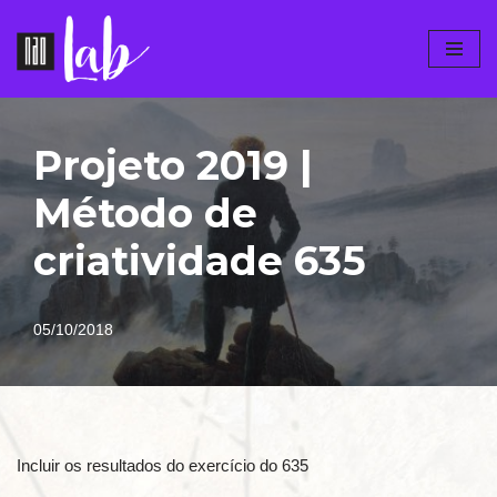
Pular
para
o
conteúdo
Projeto 2019 |
Método de
criatividade 635
05/10/2018
Incluir os resultados do exercício do 635