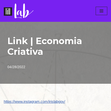
Pular
para
o
conteúdo
Link | Economia
Criativa
04/28/2022
https://www.instagram.com/irislabgov/