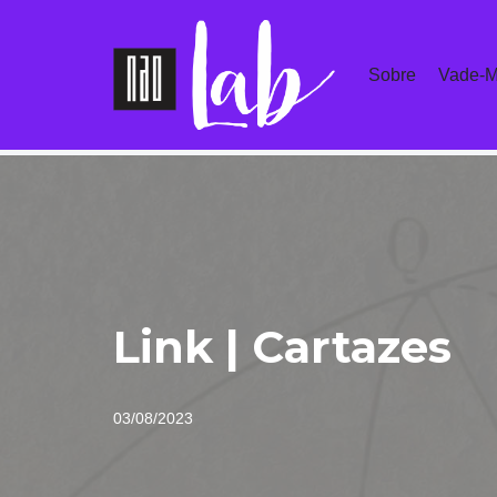
Pular
Sobre
Vade-M
para
o
conteúdo
Link | Cartazes
03/08/2023